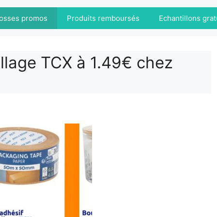
osses promos
Produits remboursés
Echantillons grat
llage TCX à 1.49€ chez