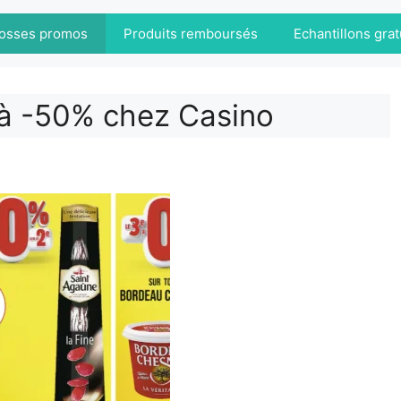
osses promos
Produits remboursés
Echantillons grat
 à -50% chez Casino