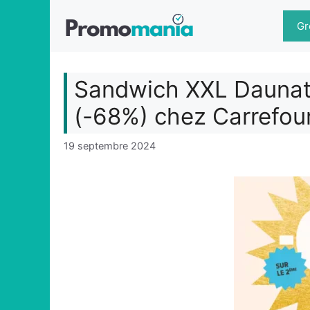
Aller
au
Gr
contenu
Sandwich XXL Daunat 
(-68%) chez Carrefou
19 septembre 2024