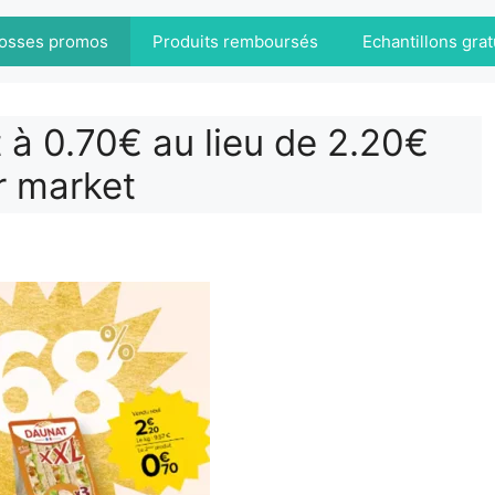
osses promos
Produits remboursés
Echantillons grat
à 0.70€ au lieu de 2.20€
r market