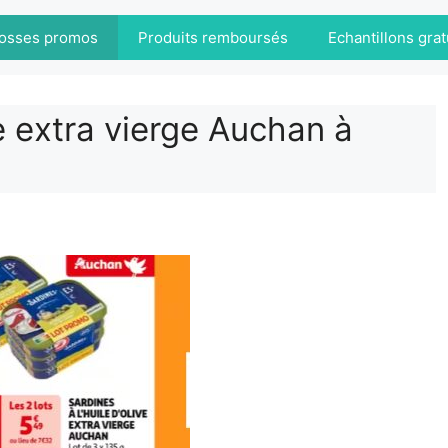
osses promos
Produits remboursés
Echantillons grat
ve extra vierge Auchan à