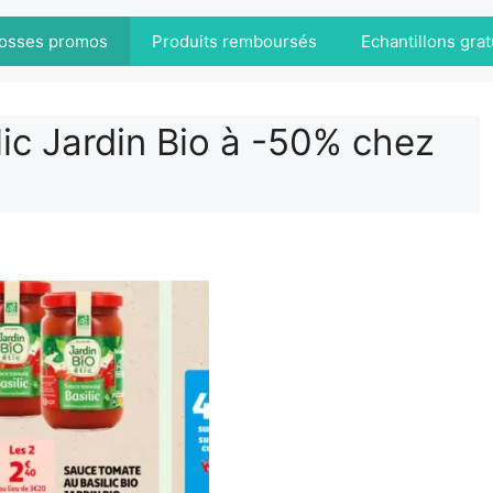
osses promos
Produits remboursés
Echantillons grat
ic Jardin Bio à -50% chez