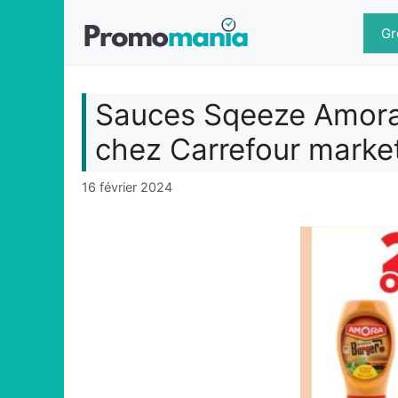
Aller
au
Gr
contenu
Sauces Sqeeze Amora 
chez Carrefour marke
16 février 2024