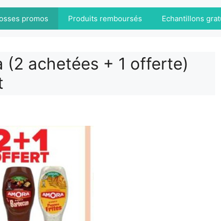
osses promos
Produits remboursés
Echantillons grat
(2 achetées + 1 offerte)
t