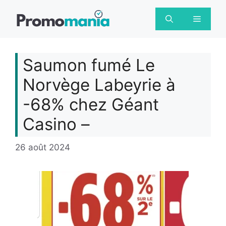
Aller
au
Menu
contenu
Saumon fumé Le
Norvège Labeyrie à
-68% chez Géant
Casino –
26 août 2024