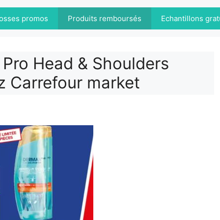
osses promos
Produits remboursés
Echantillons grat
Pro Head & Shoulders
 Carrefour market