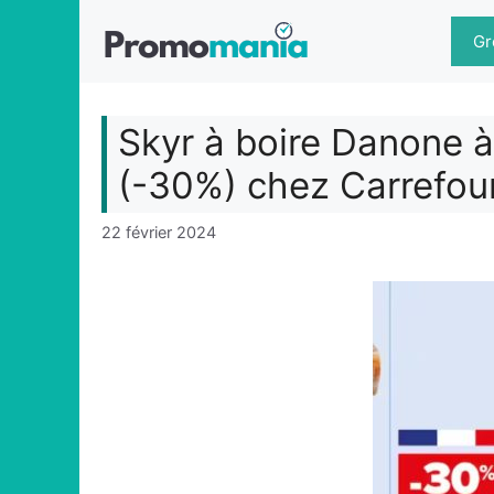
Aller
au
Gr
contenu
Skyr à boire Danone à
(-30%) chez Carrefou
22 février 2024