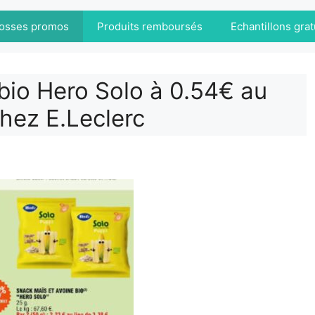
osses promos
Produits remboursés
Echantillons grat
bio Hero Solo à 0.54€ au
chez E.Leclerc