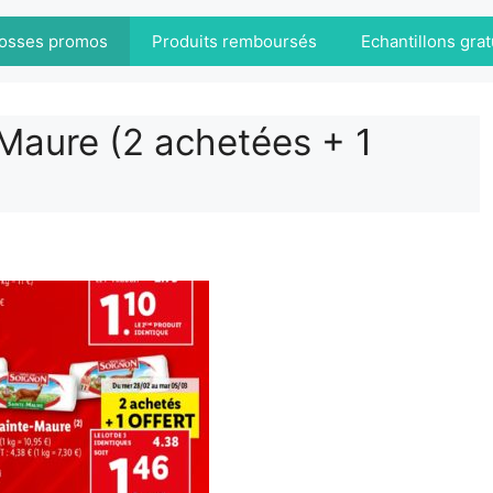
osses promos
Produits remboursés
Echantillons grat
Maure (2 achetées + 1