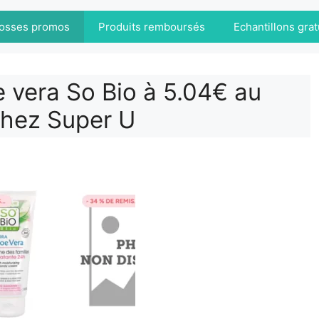
osses promos
Produits remboursés
Echantillons grat
e vera So Bio à 5.04€ au
chez Super U