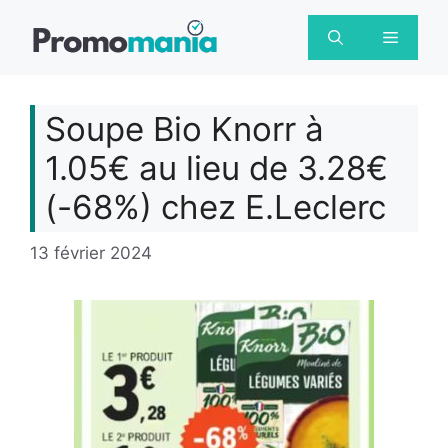
Aller
au
Menu
contenu
Soupe Bio Knorr à
1.05€ au lieu de 3.28€
(-68%) chez E.Leclerc
13 février 2024