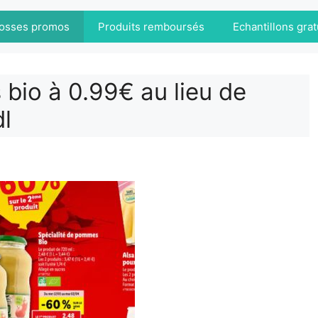
osses promos
Produits remboursés
Echantillons grat
bio à 0.99€ au lieu de
l