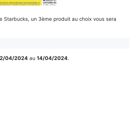
e Starbucks, un 3ème produit au choix vous sera
2/04/2024
au
14/04/2024
.