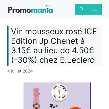
Aller
au
Menu
contenu
Vin mousseux rosé ICE
Edition Jp Chenet à
3.15€ au lieu de 4.50€
(-30%) chez E.Leclerc
4 juillet 2024