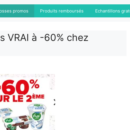
osses promos
Produits remboursés
Echantillons grat
bis VRAI à -60% chez