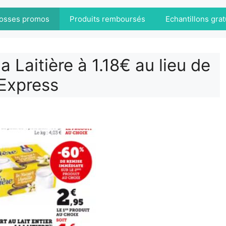
osses promos
Produits remboursés
Echantillons grat
a Laitière à 1.18€ au lieu de
Express