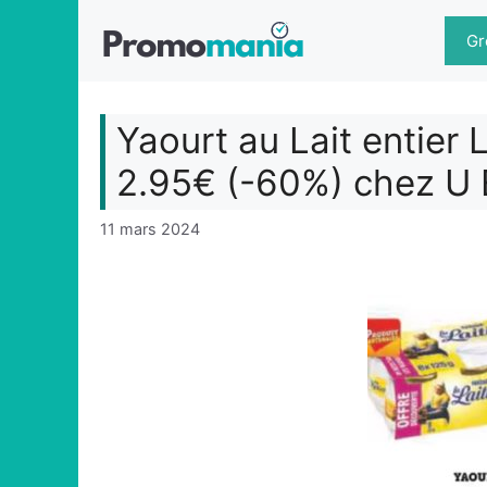
Aller
au
Gr
contenu
Yaourt au Lait entier L
2.95€ (-60%) chez U 
11 mars 2024