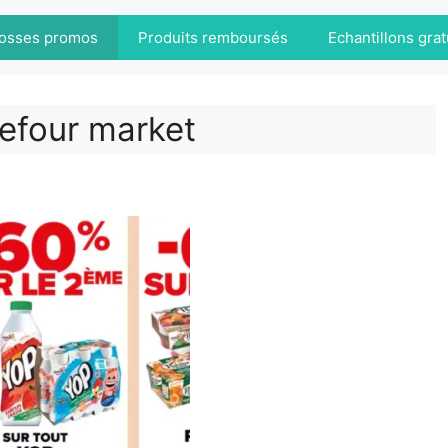
osses promos
Produits remboursés
Echantillons grat
efour market